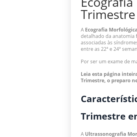
Ecografia
Trimestre
A
Ecografia Morfológic
detalhado da anatomia f
associadas às síndrome
entre as 22ª e 24ª sema
Por ser um exame de ma
Leia esta página intei
Trimestre, o preparo n
Característi
Trimestre em
A
Ultrassonografia Mor