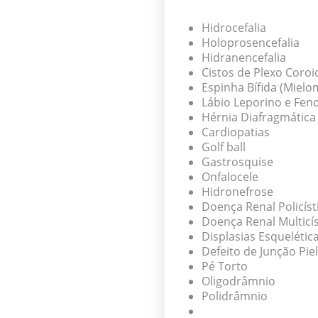
Hidrocefalia
Holoprosencefalia
Hidranencefalia
Cistos de Plexo Coroi
Espinha Bífida (Miel
Lábio Leporino e Fend
Hérnia Diafragmática
Cardiopatias
Golf ball
Gastrosquise
Onfalocele
Hidronefrose
Doença Renal Policíst
Doença Renal Multicís
Displasias Esquelétic
Defeito de Junção Piel
Pé Torto
Oligodrâmnio
Polidrâmnio