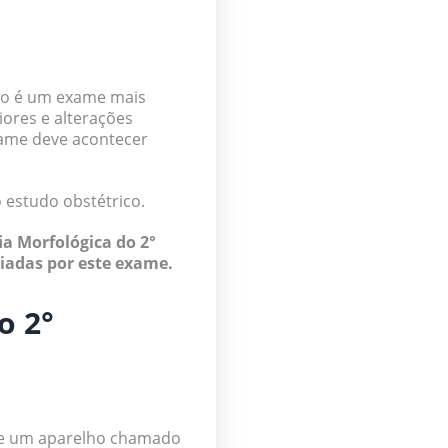
o
ico é um exame mais
ores e alterações
xame deve acontecer
estudo obstétrico.
ia Morfológica do 2°
ciadas por este exame.
o 2°
de um aparelho chamado