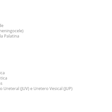
de
omeningocele)
a Palatina
ica
tica
as
o Ureteral (JUV) e Uretero Vesical (JUP)