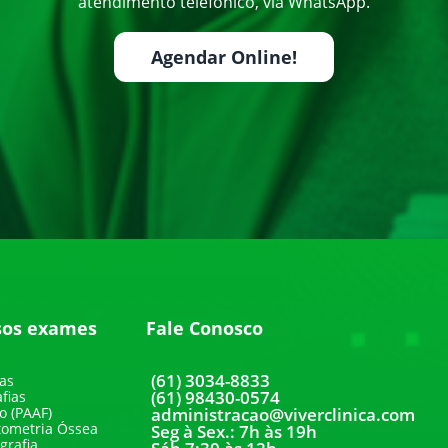
atendimento telefônico, via WhatsApp.
Agendar Online!
sos exames
Fale Conosco
(61) 3034-8833
as
(61) 98430-0574
fias
o (PAAF)
administracao@viverclinica.com
tometria Óssea
Seg à Sex.: 7h às 19h
rafia