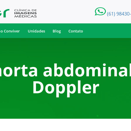
(61) 98430
ão Conviver
Unidades
Blog
Contato
aorta abdominal
Doppler