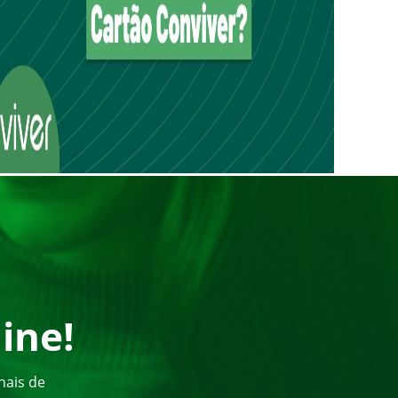
ine!
nais de