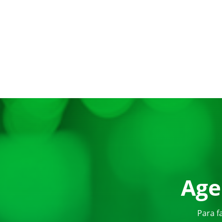
Age
Para f