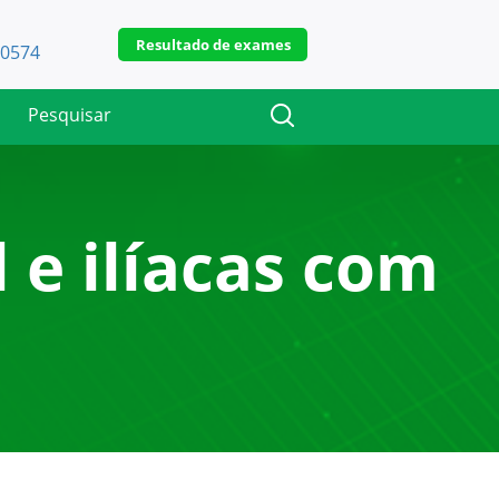
Resultado de exames
-0574
 e ilíacas com