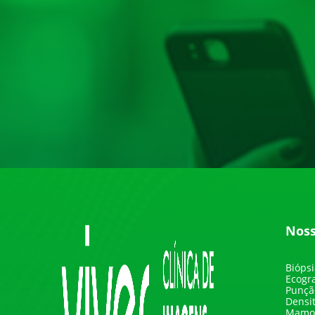
Nos
Biópsi
Ecogra
Punçã
Densi
Mamog