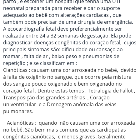
parto , e escolher um hospital que tenha uma UTI
neonatal preparada para receber e dar o suporte
adequado ao bebê com alterações cardíacas , que
também pode precisar de uma cirurgia de emergência.
A ecocardiografia fetal deve preferencialmente ser
realizada entre 24 a 32 semanas de gestação. Ela pode
diagnosticar doenças congênitas do coração fetal, cujos
principais sintomas são: dificuldade ou cansaço ao
mamar , falta de ar , baixo peso e pneumonias de
repetição ; e se classificam em :
Cianóticas : causam uma cor arroxeada no bebê, devido
à falta de oxigênio no sangue, que ocorre pela mistura
dos sangue pouco oxigenado e bem oxigenado no
coração fetal . Dentre estas temos : Tetralogia de Fallot ,
Transposição das grandes artérias , Coração
univentricular e a Drenagem anômala das veias
pulmonares.
Acianóticas : quando não causam uma cor arroxeada
no bebê. São bem mais comuns que as cardiopatias
congênitas cianóticas, e menos graves .Geralmente