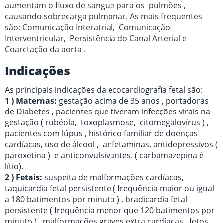
aumentam o fluxo de sangue para os pulmões ,
causando sobrecarga pulmonar. As mais frequentes
são: Comunicação Interatrial, Comunicação
Interventricular, Persistência do Canal Arterial e
Coarctação da aorta .
Indicações
As principais indicações da ecocardiografia fetal são:
1 ) Maternas:
gestação acima de 35 anos , portadoras
de Diabetes , pacientes que tiveram infecções virais na
gestação ( rubéola, toxoplasmose, citomegalovírus ) ,
pacientes com lúpus , histórico familiar de doenças
cardíacas, uso de álcool , anfetaminas, antidepressivos (
paroxetina ) e anticonvulsivantes. ( carbamazepina é
lítio).
2 ) Fetais:
suspeita de malformações cardíacas,
taquicardia fetal persistente ( frequência maior ou igual
a 180 batimentos por minuto ) , bradicardia fetal
persistente ( frequência menor que 120 batimentos por
minuto ) , malformações graves extra cardíacas , fetos