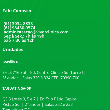
Fale Conosco
(61) 3034-8833
(61) 98430-0574
administracao@viverclinica.com
Seg à Sex.: 7h às 19h
Sáb 7:30 às 12h
Unidades
Brasília-DF
SHLS 716 Sul | Ed. Centro Clínico Sul Torre I |
3º andar | Salas 320 à 324 CEP: 70390-700
TAGUATINGA-DF
QS 3 Lotes 3, 5 e 7 | Edifício Pátio Capital
Pistão Sul | 2º andar | Salas 232 e 233
Taguatinga/DF